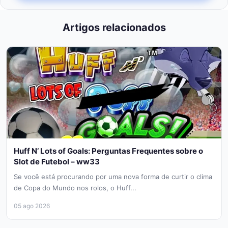
Artigos relacionados
Huff N’ Lots of Goals: Perguntas Frequentes sobre o
Slot de Futebol – ww33
Se você está procurando por uma nova forma de curtir o clima
de Copa do Mundo nos rolos, o Huff...
05 ago 2026