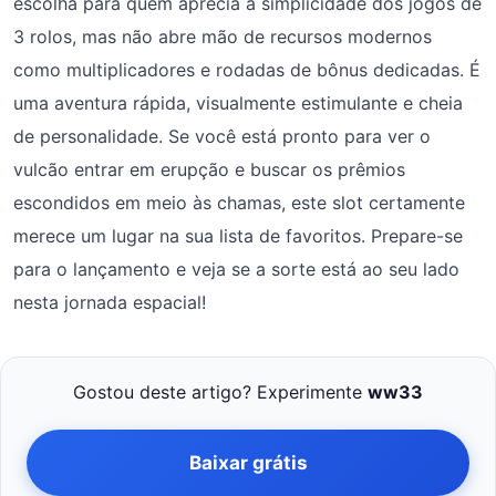
escolha para quem aprecia a simplicidade dos jogos de
3 rolos, mas não abre mão de recursos modernos
como multiplicadores e rodadas de bônus dedicadas. É
uma aventura rápida, visualmente estimulante e cheia
de personalidade. Se você está pronto para ver o
vulcão entrar em erupção e buscar os prêmios
escondidos em meio às chamas, este slot certamente
merece um lugar na sua lista de favoritos. Prepare-se
para o lançamento e veja se a sorte está ao seu lado
nesta jornada espacial!
Gostou deste artigo? Experimente
ww33
Baixar grátis