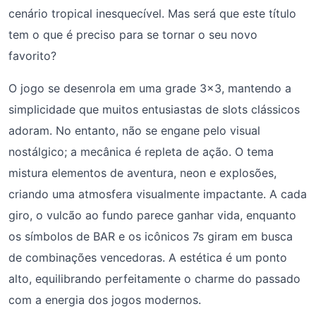
cenário tropical inesquecível. Mas será que este título
tem o que é preciso para se tornar o seu novo
favorito?
O jogo se desenrola em uma grade 3×3, mantendo a
simplicidade que muitos entusiastas de slots clássicos
adoram. No entanto, não se engane pelo visual
nostálgico; a mecânica é repleta de ação. O tema
mistura elementos de aventura, neon e explosões,
criando uma atmosfera visualmente impactante. A cada
giro, o vulcão ao fundo parece ganhar vida, enquanto
os símbolos de BAR e os icônicos 7s giram em busca
de combinações vencedoras. A estética é um ponto
alto, equilibrando perfeitamente o charme do passado
com a energia dos jogos modernos.