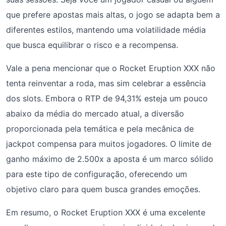
que prefere apostas mais altas, o jogo se adapta bem a
diferentes estilos, mantendo uma volatilidade média
que busca equilibrar o risco e a recompensa.
Vale a pena mencionar que o Rocket Eruption XXX não
tenta reinventar a roda, mas sim celebrar a essência
dos slots. Embora o RTP de 94,31% esteja um pouco
abaixo da média do mercado atual, a diversão
proporcionada pela temática e pela mecânica de
jackpot compensa para muitos jogadores. O limite de
ganho máximo de 2.500x a aposta é um marco sólido
para este tipo de configuração, oferecendo um
objetivo claro para quem busca grandes emoções.
Em resumo, o Rocket Eruption XXX é uma excelente